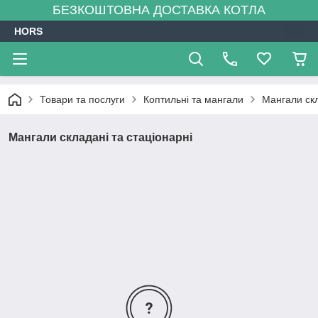
БЕЗКОШТОВНА ДОСТАВКА КОТЛА
HORS
Товари та послуги
Коптильні та мангали
Мангали скл
Мангали складані та стаціонарні