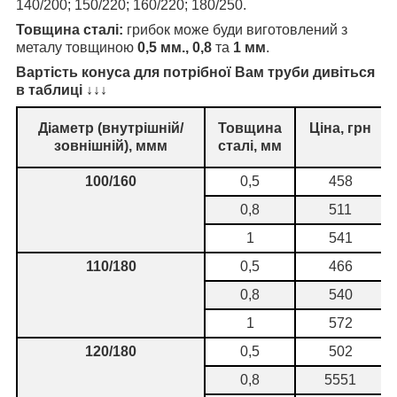
140/200; 150/220; 160/220; 180/250.
Товщина сталі:
грибок може буди виготовлений з
металу товщиною
0,5 мм., 0,8
та
1 мм
.
Вартість конуса для потрібної Вам труби дивіться
в таблиці
↓↓↓
Діаметр (внутрішній/
Товщина
Ціна, грн
зовнішній), ммм
сталі, мм
100/160
0,5
458
0,8
511
1
541
110/180
0,5
466
0,8
540
1
572
120/180
0,5
502
0,8
5551