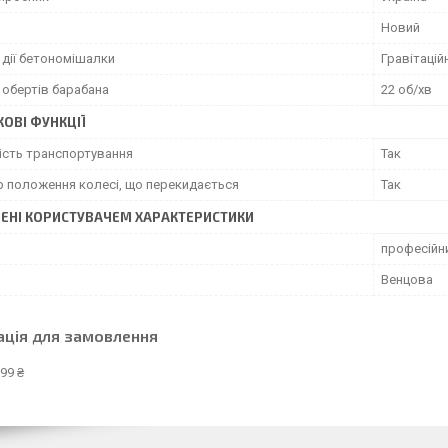
Новий
 дії бетономішалки
Гравітацій
 обертів барабана
22 об/хв
ОВІ ФУНКЦІЇ
сть транспортування
Так
р положення колесі, що перекидається
Так
ЕНІ КОРИСТУВАЧЕМ ХАРАКТЕРИСТИКИ
професійн
Венцова
ація для замовлення
99 ₴