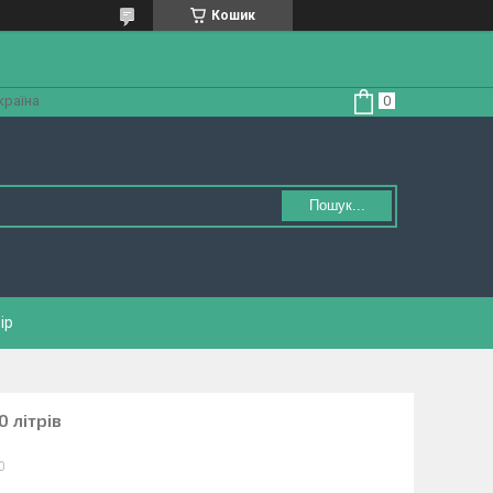
Кошик
країна
Пошук...
ір
 літрів
0