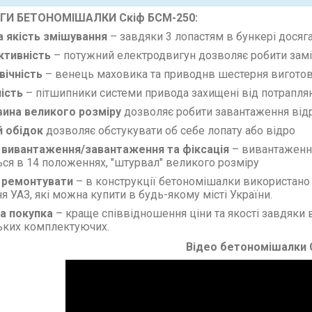
ГИ БЕТОНОМІШАЛКИ Скіф БСМ-250:
а якість змішування
–
завдяки 3 лопастям в бункері досяг
ктивність
–
потужний електродвигун дозволяє робити заміс
вічність
– венець маховика та приводнв шестерня виготовл
ність
– пітшипники системи привода захищені від потраплянн
вина великого розміру
дозволяє робити завантаження від
й обідок
дозволяє обстукувати об себе лопату або відро
е вивантаження/завантаження та фіксація
– вивантаженн
ься в 14 положеннях, "штурвал" великого розміру
о ремонтувати
– в конструкції бетономішалки використано 
я УАЗ, які можна купити в будь-якому місті України.
на покупка
– краще співвідношення ціни та якості завдяки
ьких комплектуючих.
Відео бетономішалки 