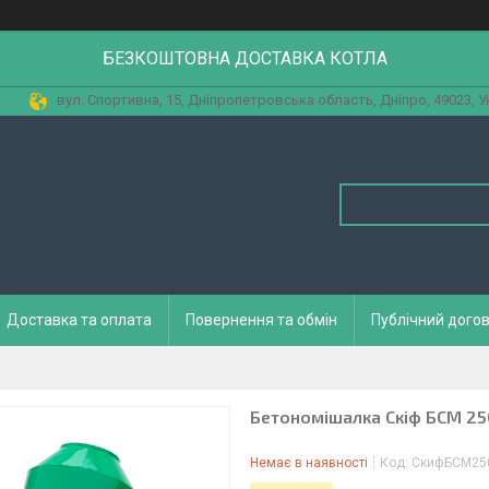
БЕЗКОШТОВНА ДОСТАВКА КОТЛА
вул. Спортивна, 15, Дніпропетровська область, Дніпро, 49023, У
Доставка та оплата
Повернення та обмін
Публічний догов
Бетономішалка Скіф БСМ 250
Немає в наявності
Код:
СкифБСМ25