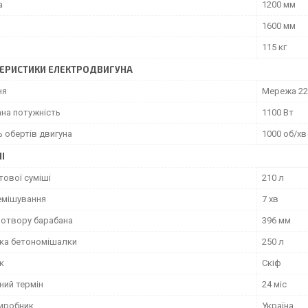
а
1200 мм
1600 мм
115 кг
ЕРИСТИКИ ЕЛЕКТРОДВИГУНА
ня
Мережа 2
на потужність
1100 Вт
ь обертів двигуна
1000 об/хв
І
тової суміші
210 л
емішування
7 хв
 отвору барабана
396 мм
ака бетономішалки
250 л
к
Скіф
ний термін
24 міс
виробник
Україна