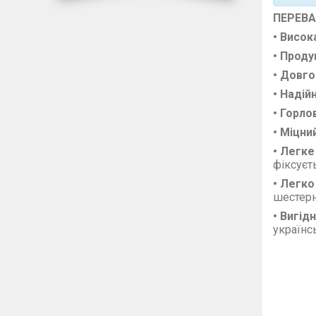
ПЕРЕВА
• Висок
• Проду
• Довго
• Надій
• Горло
• Міцни
• Легк
фіксуєт
• Легк
шестерн
• Вигід
українс