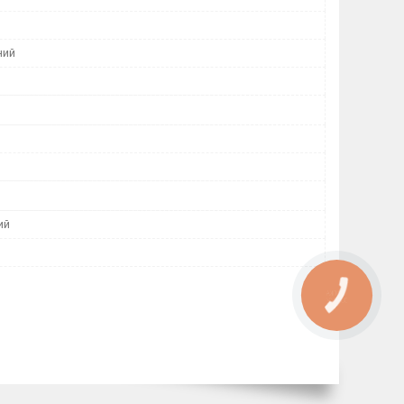
ний
ий
КНОПКА
ЗВ'ЯЗКУ