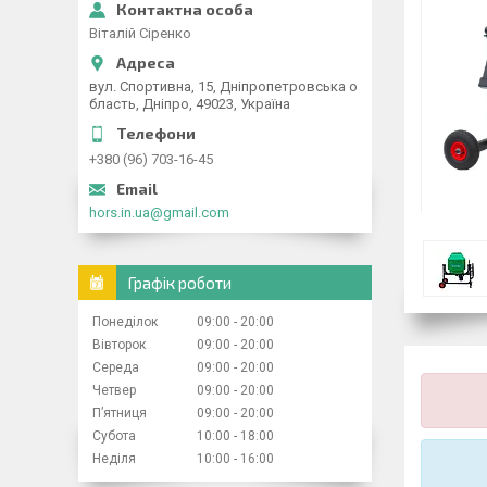
Віталій Сіренко
вул. Спортивна, 15, Дніпропетровська о
бласть, Дніпро, 49023, Україна
+380 (96) 703-16-45
hors.in.ua@gmail.com
Графік роботи
Понеділок
09:00
20:00
Вівторок
09:00
20:00
Середа
09:00
20:00
Четвер
09:00
20:00
Пʼятниця
09:00
20:00
Субота
10:00
18:00
Неділя
10:00
16:00