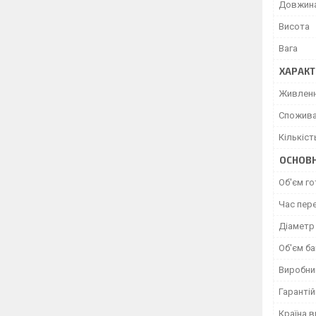
Довжин
Висота
Вага
ХАРАКТ
Живлен
Спожива
Кількіст
ОСНОВН
Об'єм го
Час пер
Діаметр
Об'єм б
Виробни
Гарантій
Країна 