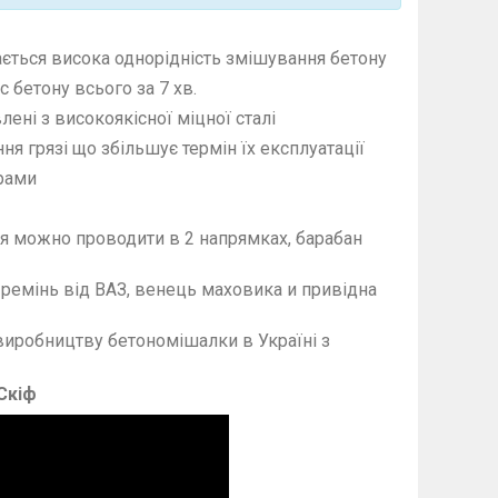
ається висока однорідність змішування бетону
 бетону всього за 7 хв.
ені з високоякісної міцної сталі
я грязі що збільшує термін їх експлуатації
рами
я можно проводити в 2 напрямках, барабан
ремінь від ВАЗ, венець маховика и привідна
 виробництву бетономішалки в Україні з
Скіф