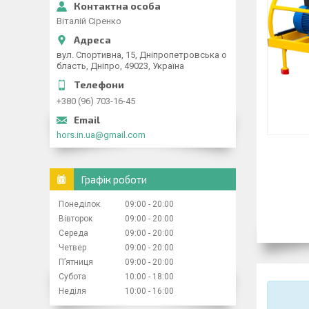
Віталій Сіренко
вул. Спортивна, 15, Дніпропетровська о
бласть, Дніпро, 49023, Україна
+380 (96) 703-16-45
hors.in.ua@gmail.com
Графік роботи
Понеділок
09:00
20:00
Вівторок
09:00
20:00
Середа
09:00
20:00
Четвер
09:00
20:00
Пʼятниця
09:00
20:00
Субота
10:00
18:00
Неділя
10:00
16:00