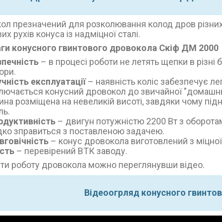
ол презначений для розколювання колод дров різних
их рухів конуса із надміцної сталі.
ги конусного гвинтового дровокола Скіф ДМ 2000
зпечність
– в процесі роботи не летять щепки в різні б
ори.
учність експлуатації
– наявність коліс забезпечує л
лючається конусний дровокол до звичайної "домашньо
ина розміщена на невеликій висоті, завдяки чому під
ль.
одуктивність
– двигун потужністю 2200 Вт з оборота
ко зправиться з поставленою задачею.
вговічність
– конус дровокола виготовлений з міцної
ість
– перевірений ВТК заводу.
ти роботу дровокола можно переглянувши відео.
Відеоогрляд конусного гвинто