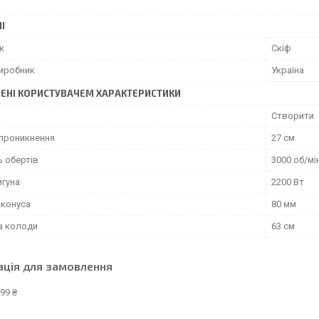
І
к
Скіф
виробник
Україна
ЕНІ КОРИСТУВАЧЕМ ХАРАКТЕРИСТИКИ
Створити
 проникнення
27 см
ь обертів
3000 об/мі
игуна
2200 Вт
 конуса
80 мм
 колоди
63 см
ація для замовлення
99 ₴