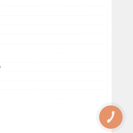
н
КНОПКА
ЗВ'ЯЗКУ