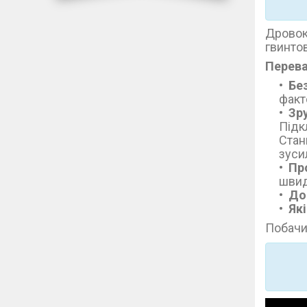
Дровок
гвинтов
Перева
Бе
факт
Зр
Підк
Стан
зуси
Пр
швид
До
Як
Побачи