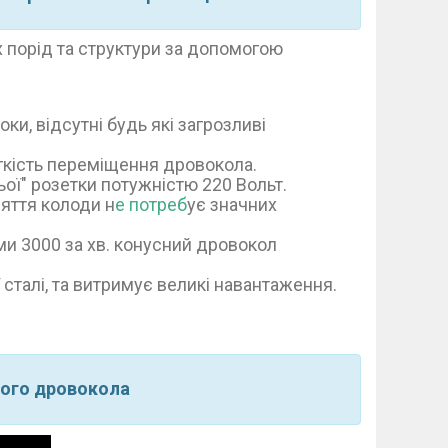
 порід та структури за допомогою
оки, відсутні будь які загрозливі
егкість переміщення дровокола.
ї" розетки потужністю 220 Вольт.
няття колоди н
е потреб
ує значних
ми 3000 за хв. конусний дровокол
 сталі, та витримує великі навантаження.
вого дровокола