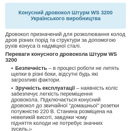
Конусний дровокол Штурм WS 3200
Українського виробництва
Дровокол призначений для розколювання колод
дров різних порід та структури за допомогою
рухів конуса із надміцної сталі.
Переваги конусного дровокола Штурм WS
3200
Безпечність
– в процесі роботи не летять
щепки в різні боки, відсутні будь які
загрозливі фактори.
Зручність експлуатації
– наявність коліс
забезпечує легкість переміщення
дровокола. Підключається конусний
дровокол до звичайної "домашньої" розетки
потужністю 220 В. Станина розміщена на
невеликій висоті, завдяки чому
підняття колоди не потребує значних
зусиль.
i>