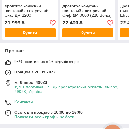
Дровокол конусний
Дровокол конусний
Дров
гвинтовий електричний
гвинтовий електричний
гвин
Скіф ДМ 2200
Скіф ДМ 3000 (220 Вольт)
Шту
Воль
21 999
22 400
22 
₴
₴
Купити
Купити
Про нас
94% позитивних з 16 відгуків за рік
Працює з 20.05.2022
м. Дніпро, 49023
вул. Спортивна, 15, Дніпропетровська область, Дніпро,
49023, Україна
Контакти
Сьогодні працює з 10:00 до 16:00
Показати весь графік роботи