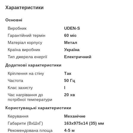
Характеристики
Основні
Виробник
UDEN-S
Гарантійний термін
60 міс
Матеріал корпусу
Метал
Країна виробник
Україна
Тип джерела енергії
Електричний
Додаткові характеристики
Кріплення на стіну
Так
Частота
50 Гц
Клас захисту
I
Час нагрівання до
20 хв
потрібної температури
Користувацькi характеристики
Керування
Механічне
Габарити (ВхШхГ)
163х975х14 (35) мм
Рекомендована площа
4-5 м