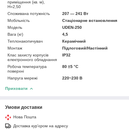
приміщення (кв. м),
H=2,50
Споживана потужність
207 — 241 Вт
Мобільність
Стаціонарне встановлення
Модель
UDEN-250
Вага (кг)
4,5
Теплонакопичувач
Керамічний
Монтаж
Підлоговий/Настінний
Клас захисту корпусів
IP32
електронного обладнання
Робоча температура
80 ±5 °С
поверхні
Напруга мережі
220~230 В
Приховати
Умови доставки
Нова Пошта
Доставка кур'єром на адресу