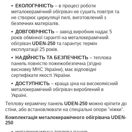
ЕКОЛОГІЧНІСТЬ
– в процесі роботи
металокерамічний обігрівач не сушить повітря та
не створює циркуляції пилі, виготовлений з
безпечних матеріалів.
ДОВГОВІЧНІСТЬ
– завод виробник надає 5
років обмінної гарантії на металокерамічний
обігрівач
UDEN-250
та гарантує термін
експлуатації 25 років.
НАДІЙНІСТЬ ТА БЕЗПЕЧНІСТЬ
– теплова
панель повністю пожежобезпечна (згідно
висновку МНС України), має відповідні
сертифікати якості України.
ДОСТУПНІСТЬ
–
краща ціна на високоякісний
металокерамічний обігрівач вироблений в
Україні.
Теплову керамічну панель
UDEN-250
можно кріпити до
стіни, або встановлювати на спеціальні опори "ніжки".
Комплектація металокерамічного обігрівача UDEN-
250
металокерамічна теплова панель