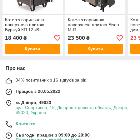
Котел з варильною
Котел з варочною
Коте
поверхнею плитою
поверхнею плитою Бізон
пове
Буржуй КП 12 кВт
М-П
дима
18 400
23 500
23 
₴
₴
Купити
Купити
Про нас
94% позитивних з 16 відгуків за рік
Працює з 20.05.2022
м. Дніпро, 49023
вул. Спортивна, 15, Дніпропетровська область, Дніпро,
49023, Україна
Контакти
Сьогодні працює з 09:00 до 20:00