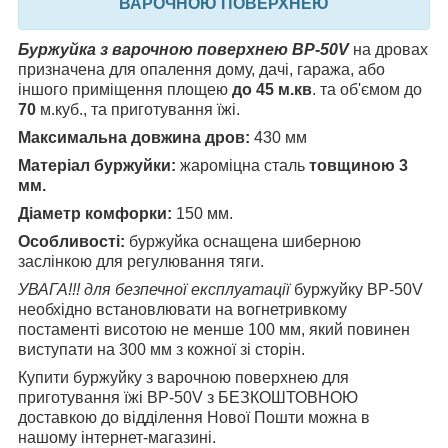
ВАРОЧНОЮ ПОВЕРХНЕЮ
Буржуйка з варочною поверхнею BP-50V
на дровах
призначена для опалення дому, дачі, гаража, або
іншого приміщення площею
до 45 м.кв
. та об'ємом до
70
м.куб., та приготування їжі.
Максимальна довжина дров:
430 мм
Матеріал буржуйки:
жароміцна сталь
товщиною 3
мм.
Діаметр комфорки:
150 мм.
Особливості:
буржуйка оснащена шиберною
заслінкою для регулювання тяги.
УВАГА!!! для безпечної експлуатації
буржуйку BP-50V
необхідно встановлювати на вогнетривкому
постаменті висотою не менше 100 мм, який повинен
виступати на 300 мм з кожної зі сторін.
Купити буржуйку з варочною поверхнею для
приготування їжі BP-50V з БЕЗКОШТОВНОЮ
доставкою до відділення Нової Пошти можна в
нашому інтернет-магазині.