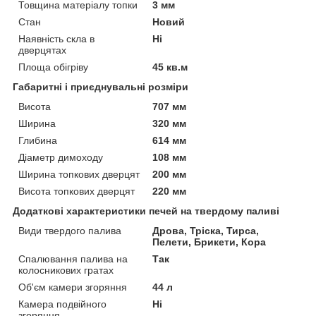
Товщина матеріалу топки
3 мм
Стан
Новий
Наявність скла в
Ні
дверцятах
Площа обігріву
45 кв.м
Габаритні і приєднувальні розміри
Висота
707 мм
Ширина
320 мм
Глибина
614 мм
Діаметр димоходу
108 мм
Ширина топкових дверцят
200 мм
Висота топкових дверцят
220 мм
Додаткові характеристики печей на твердому паливі
Види твердого палива
Дрова, Тріска, Тирса,
Пелети, Брикети, Кора
Спалювання палива на
Так
колосникових гратах
Об'єм камери згоряння
44 л
Камера подвійного
Ні
згоряння