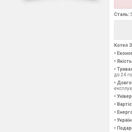
Сталь:
Котел З
• Еконо
• Якість
• Трива
до 24 г
• Довго
експлуа
• Уніве
• Варті
• Енер
• Украї
• Подар