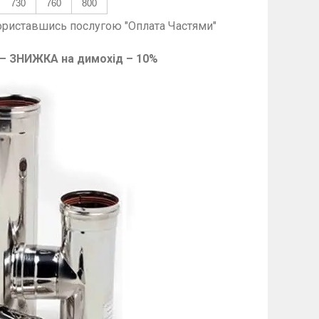
730
760
800
користавшись послугою "Оплата Частями"
 – ЗНИЖКА на димохід – 10%