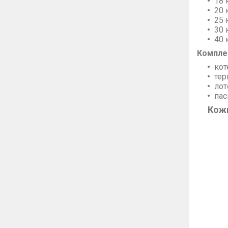
18 
20 
25 
30 
40 
Компле
кот
те
лот
пас
Кожн