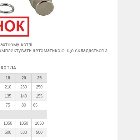
ахтному котлі.
омплектувати автоматикою, що складається з
 КОТЛА
18
20
25
210
230
250
135
140
155
75
80
85
1050
1050
1050
500
530
500