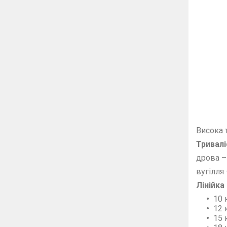
Висока 
Тривалі
дрова –
вугілля
Лінійка
10 
12 
15 