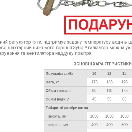
ний регулятор тяги, підтримує задану температуру води в ш
во шахтарний нижнього горіння Зубр Утилізатор можна ук
ерування та вентилятора наддуву повітря.
ОСНОВНІ ХАРАКТЕРИСТИКИ
15
Потужність, кВт
10
12
175
185
195
Вага, кг
90
110
125
Об'єм топки, л
45
55
65
Об'єм води, л
Габаритні розміри котла
1050
1050
1050
висота, мм
400
400
500
ширина, мм