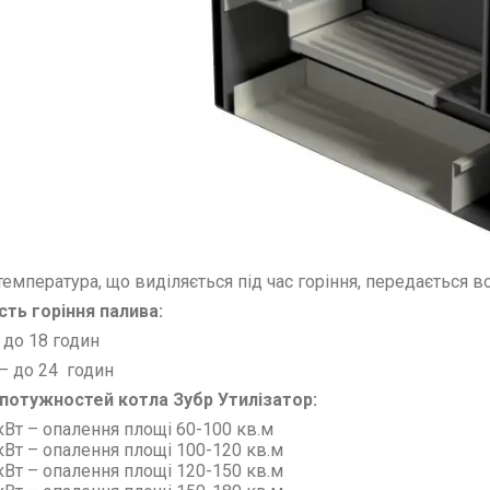
температура, що виділяється під час горіння, передається в
сть горіння палива:
 до 18 годин
 – до 24 годин
 потужностей котла Зубр Утилізатор:
кВт – опалення площі 60-100 кв.м
кВт –
опалення площі
100-120
кв.м
кВт –
опалення площі
120-150
кв.м