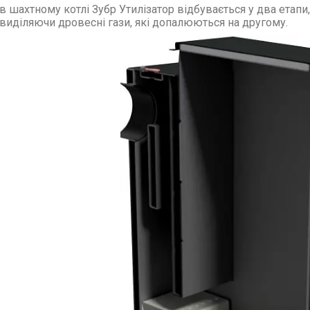
 в шахтному котлі Зубр Утилізатор відбувається у два етап
 виділяючи дровесні гази, які допалюються на другому.