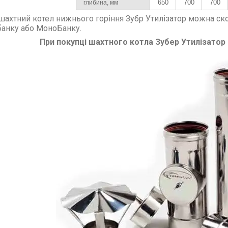
650
700
700
глибина, мм
шахтний котел нижнього горіння Зубр Утилізатор можна с
анку або МоноБанку.
При покупці шахтного котла Зубер Утилізатор