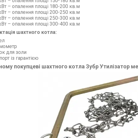
кВт – опалення площі 150-180 кв.м
кВт –
опалення площі
180-200
кв.м
кВт –
опалення площі
200-250
кв.м
кВт –
опалення площі
250-300
кв.м
кВт –
опалення площі
300-400
кв.м
ктація шахтного котла:
ел
рмометр
ок для золи
порт із гарантією
ому покупцеві шахтного котла Зубр Утилізатор м