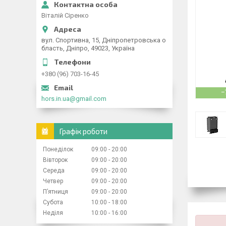
Віталій Сіренко
вул. Спортивна, 15, Дніпропетровська о
бласть, Дніпро, 49023, Україна
+380 (96) 703-16-45
–
hors.in.ua@gmail.com
Графік роботи
Понеділок
09:00
20:00
Вівторок
09:00
20:00
Середа
09:00
20:00
Четвер
09:00
20:00
Пʼятниця
09:00
20:00
Субота
10:00
18:00
Неділя
10:00
16:00