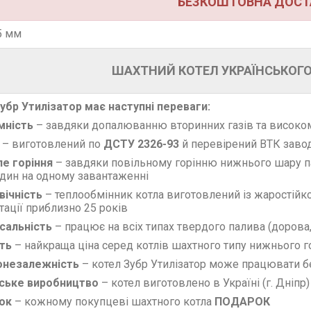
БЕЗКОШТОВНА ДОСТ
5 мм
ШАХТНИЙ КОТЕЛ УКРАЇНСЬКОГ
убр Утилізатор має наступні переваги:
мність
– завдяки допалюванню вторинних газів та високо
– виготовлений по
ДСТУ 2326-93
й
перевірений ВТК заводу
ле горіння
– завдяки повільному горінню нижнього шару п
один на одному завантаженні
вічність
– теплообмінник котла виготовлений із жаростійк
тації приблизно 25 років
рсальність
– працює на всіх типах твердого палива (дорова,
сть
– найкраща ціна серед котлів шахтного типу нижнього г
гонезалежність
– котел Зубр Утилізатор може працювати б
нське виробництво
– котел виготовлено в Україні (г. Дніпр)
ок
– кожному покупцеві шахтного котла
ПОДАРОК