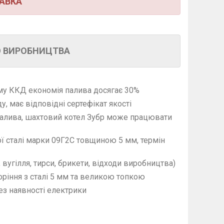
АВКА
О ВИРОБНИЦТВА
му ККД економія палива досягає 30%
, має відповідні сертефікат якості
алива, шахтовий котел Зубр може працювати
ої сталі марки 09Г2С товщиною 5 мм, термін
 вугілля, тирси, брикети, відходи виробництва)
оріння з сталі 5 мм та великою топкою
ез наявності електрики