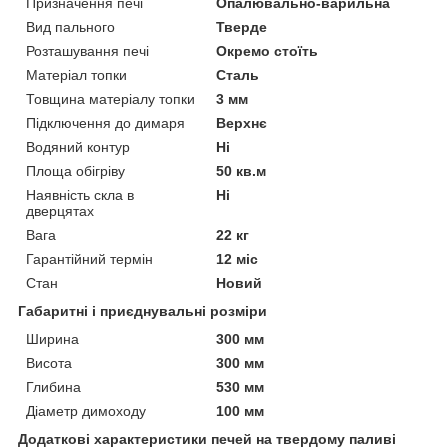
Призначення печі
Опалювально-варильна
Вид пального
Тверде
Розташування печі
Окремо стоїть
Матеріал топки
Сталь
Товщина матеріалу топки
3 мм
Підключення до димаря
Верхнє
Водяний контур
Ні
Площа обігріву
50 кв.м
Наявність скла в
Ні
дверцятах
Вага
22 кг
Гарантійний термін
12 міс
Стан
Новий
Габаритні і приєднувальні розміри
Ширина
300 мм
Висота
300 мм
Глибина
530 мм
Діаметр димоходу
100 мм
Додаткові характеристики печей на твердому паливі