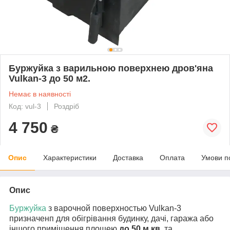
Буржуйка з варильною поверхнею дров'яна
Vulkan-3 до 50 м2.
Немає в наявності
Код: vul-3
Роздріб
4 750
₴
Опис
Характеристики
Доставка
Оплата
Умови п
Опис
Буржуйка
з варочной поверхностью Vulkan-3
призначенп для обігрівання будинку, дачі, гаража або
іншого приміщення площею
до 50 м.кв
. та