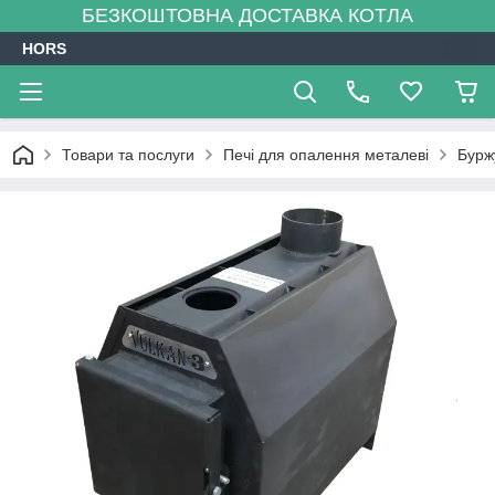
БЕЗКОШТОВНА ДОСТАВКА КОТЛА
HORS
Товари та послуги
Печі для опалення металеві
Бурж